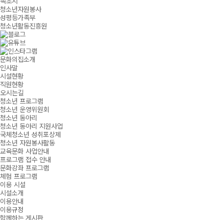
속초시
청소년자원봉사
성평등가족부
청소년활동진흥원
문화의집소개
인사말
시설현황
직원현황
오시는길
청소년 프로그램
청소년 운영위원회
청소년 동아리
청소년 동아리 지원사업
국체청소년 성취포상제
청소년 자원봉사활동
교육문화 사업안내
프로그램 접수 안내
문화강좌 프로그램
체험 프로그램
이용 시설
시설소개
이용안내
이용규정
함께하는 게시판