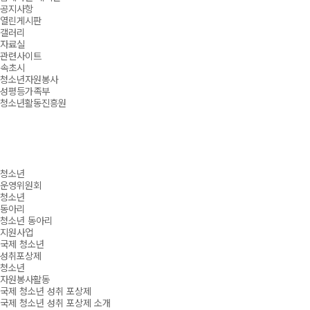
공지사항
열린게시판
갤러리
자료실
관련사이트
속초시
청소년자원봉사
성평등가족부
청소년활동진흥원
청소년
운영위원회
청소년
동아리
청소년 동아리
지원사업
국제 청소년
성취포상제
청소년
자원봉사활동
국제 청소년 성취 포상제
국제 청소년 성취 포상제 소개