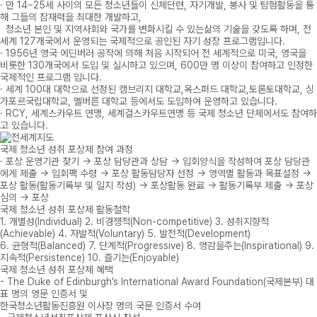
· 만 14~25세 사이의 모든 청소년들이 신체단련, 자기개발, 봉사 및 탐험활동을 통
해 그들의 잠재력을 최대한 개발하고,
청소년 본인 및 지역사회와 국가를 변화시킬 수 있는삶의 기술을 갖도록 하며, 전
세계 127개국에서 운영되는 국제적으로 공인된 자기 성장 프로그램입니다.
· 1956년 영국 에딘버러 공작에 의해 처음 시작되어 전 세계적으로 미국, 영국을
비롯한 130개국에서 도입 및 실시하고 있으며, 600만 명 이상이 참여하고 인정한
국제적인 프로그램 입니다.
· 세계 100대 대학으로 선정된 캠브리지 대학교,옥스퍼드 대학교,토론토대학교, 싱
가포르국립대학교, 멜버른 대학교 등에서도 도입하여 운영하고 있습니다.
· RCY, 세계스카우트 연맹, 세계걸스카우트연맹 등 국제 청소년 단체에서도 참여하
고 있습니다.
국제 청소년 성취 포상제 참여 과정
· 포상 운영기관 찾기 → 포상 담당관과 상담 → 입회양식을 작성하여 포상 담당관
에게 제출 → 입회팩 수령 → 포상 활동담당자 선정 → 영역별 활동과 목표설정 →
포상 활동(활동기록부 및 일지 작성) → 포상활동 완료 → 활동기록부 제출 → 포상
심의 → 포상
국제 청소년 성취 포상제 활동철학
1. 개별성(Individual)
2. 비경쟁적(Non-competitive)
3. 성취지향적
(Achievable)
4. 자발적(Voluntary)
5. 발전적(Development)
6. 균형적(Balanced)
7. 단계적(Progressive)
8. 영감을주는(Inspirational)
9.
지속적(Persistence)
10. 즐기는(Enjoyable)
국제 청소년 성취 포상제 혜택
- The Duke of Edinburgh’s International Award Foundation(국제본부) 대
표 명의 영문 인증서 및
한국청소년활동진흥원 이사장 명의 국문 인증서 수여