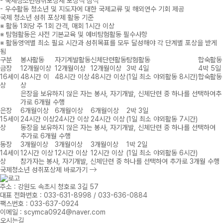
- 국제청소년성취포상제 포상식 참석
- 우수활동 청소년 및 지도자에 대한 국제교류 및 해외연수 기회 제공
국제 청소년 성취 포상제 활동 기준
※ 활동 1회당 주 1회 간격, 매회 1시간 이상
※ 탐험활동은 사전 기본교육 및 예비탐험활동 필수사항
※ 활동영역별 최소 필요 시간과 성취목표를 모두 달성해야 각 단계별 포상을 받게
됨
구분
봉사활동
자기계발활동
신체단련활동
탐험활동
합숙활동
금장
12개월이상
12개월이상
12개월이상
3박 4일
4박 5일
16세이
48시간 이
48시간 이상
48시간 이상
(1일 최소 야외활동 8시간)
합숙활동
상
상
은장을 보유하지 않은 자는 봉사, 자기개발, 신체단련 중 하나를 선택하여추
가로 6개월 수행
은장
6개월이상
6개월이상
6개월이상
2박 3일
15세이
24시간 이상
24시간 이상
24시간 이상
(1일 최소 야외활동 7시간)
상
동장을 보유하지 않은 자는 봉사, 자기개발, 신체단련 중 하나를 선택하여
추가로 6개월 수행
동장
3개월이상
3개월이상
3개월이상
1박 2일
14세이
12시간 이상
12시간 이상
12시간 이상
(1일 최소 야외활동 6시간)
상
참가자는 봉사, 자기개발, 신체단련 중 하나를 선택하여 추가로 3개월 수행
국제청소년 성취포상제 바로가기
주소 : 강원도 속초시 청호로 3길 57
대표 전화번호 : 033-631-8998 / 033-636-0884
팩스번호 : 033-637-0924
이메일 : scymca0924@naver.com
오시는길